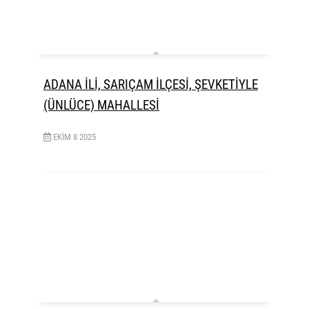
ADANA İLİ, SARIÇAM İLÇESİ, ŞEVKETİYLE
(ÜNLÜCE) MAHALLESİ
EKIM
8
2025