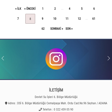
« ILK
« ÖNCEKI
1
2
4
5
6
...
7
9
10
11
12
61
...
8
62
SONRAKI »
SON »
İLETİŞİM
Devlet Su İşleri 6. Bölge Müdürlüğü
Adres : DSİ 6. Bölge Müdürlüğü Cemalpaşa Mah. Ordu Cad.No:96 Seyhan / ADANA
Telefon : 0 322 459 05 90