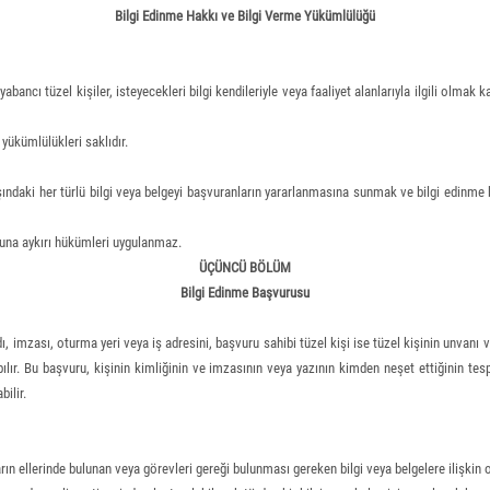
Bilgi Edinme Hakkı ve Bilgi Verme Yükümlülüğü
abancı tüzel kişiler, isteyecekleri bilgi kendileriyle veya faaliyet alanlarıyla ilgili olmak
yükümlülükleri saklıdır.
ındaki her türlü bilgi veya belgeyi başvuranların yararlanmasına sunmak ve bilgi edinme 
anuna aykırı hükümleri uygulanmaz.
ÜÇÜNCÜ BÖLÜM
Bilgi Edinme Başvurusu
imzası, oturma yeri veya iş adresini, başvuru sahibi tüzel kişi ise tüzel kişinin unvanı ve 
lır. Bu başvuru, kişinin kimliğinin ve imzasının veya yazının kimden neşet ettiğinin tespi
bilir.
n ellerinde bulunan veya görevleri gereği bulunması gereken bilgi veya belgelere ilişkin o