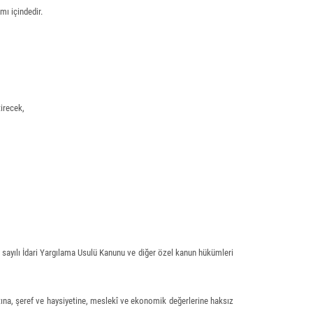
mı içindedir.
tirecek,
 sayılı İdari Yargılama Usulü Kanunu ve diğer özel kanun hükümleri
ayatına, şeref ve haysiyetine, meslekî ve ekonomik değerlerine haksız