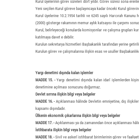
Kurul üyelerinin görev süreleri dört yıldır. Görev süresi sona eren
Yeni seçilen Kurul göreve başlayıncaya kadar önceki Kurul görevi
Kurul üyelerine 10.2.1954 tarihli ve 6245 sayılı Harcırah Kanunu
(2000) gösterge rakamının memur aylık katsayısı ile çarpımı sonuc
Kurul, belirleyeceği konularda komisyonlar ve çalışma grupları kurabi
katılmaya davet e debilir.
Kurulun sekretarya hizmetleri Başbakanlık tarafından yerine getirili
Kurulun görev ve çalışmalarına ilişkin esas ve usuller Başbakanlık
Yargı denetimi dışında kalan işlemler
MADDE 15. -
Yargı denetimi dışında kalan idarî işlemlerden kişin
denetimine açılması sonucunu doğurmaz.
Devlet sırrına ilişkin bilgi veya belgeler
MADDE 16. -
Açıklanması hâlinde Devletin emniyetine, dış ilişkileri
kapsamı dışındadır.
Ülkenin ekonomik çıkarlarına ilişkin bilgi veya belgeler
MADDE 17. -
Açıklanması ya da zamanından önce açıklanması hâlind
İstihbarata ilişkin bilgi veya belgeler
MADDE 18. -
Sivil ve askerî istihbarat birimlerinin görev ve faaliyet