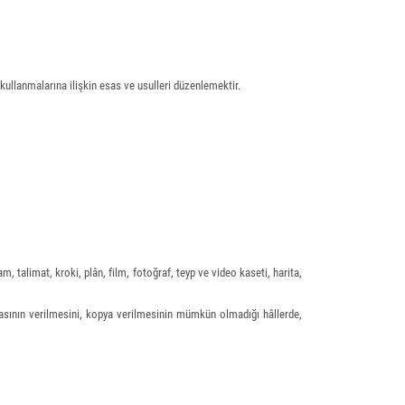
 kullanmalarına ilişkin esas ve usulleri düzenlemektir.
, talimat, kroki, plân, film, fotoğraf, teyp ve video kaseti, harita,
pyasının verilmesini, kopya verilmesinin mümkün olmadığı hâllerde,