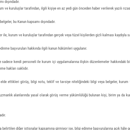
mı dışındadır.
rum ve kuruluşlar tarafından, ilgili kişiye en az yedi gün önceden haber verilerek yazılı rıza
 belgeler, bu Kanun kapsamı dışındadır.
ler ile, kurum ve kuruluşlar tarafından gerçek veya tüzel kişilerden gizli kalması kaydıyla s
 edinme başvuruları hakkında ilgili kanun hükümleri uygulanır.
sadece kendi personeli ile kurum içi uygulamalarına ilişkin düzenlemeler hakkındaki bilg
me hakları saklıdır.
lde ettikleri görüş, bilgi notu, teklif ve tavsiye niteliğindeki bilgi veya belgeler, kuru
eri uzmanlık alanlarında yasal olarak görüş verme yükümlülüğü bulunan kişi, birim ya da k
dır.
a belirtilen diğer istisnalar kapsamına girmiyor ise, bilgi edinme başvurularına açık hâle ge