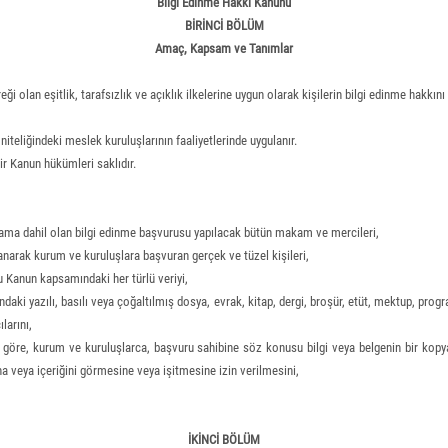
Bilgi Edinme Hakkı Kanunu
BİRİNCİ BÖLÜM
Amaç, Kapsam ve Tanımlar
olan eşitlik, tarafsızlık ve açıklık ilkelerine uygun olarak kişilerin bilgi edinme hakkını
eliğindeki meslek kuruluşlarının faaliyetlerinde uygulanır.
ir Kanun hükümleri saklıdır.
ma dahil olan bilgi edinme başvurusu yapılacak bütün makam ve mercileri,
anarak kurum ve kuruluşlara başvuran gerçek ve tüzel kişileri,
bu Kanun kapsamındaki her türlü veriyi,
ki yazılı, basılı veya çoğaltılmış dosya, evrak, kitap, dergi, broşür, etüt, mektup, program
larını,
ine göre, kurum ve kuruluşlarca, başvuru sahibine söz konusu bilgi veya belgenin bir ko
na veya içeriğini görmesine veya işitmesine izin verilmesini,
İKİNCİ BÖLÜM