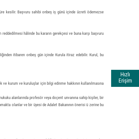
süre kesilir. Başvuru sahibi onbeş iş günü içinde ücreti ödemezse
nun reddedilmesi hâlinde bu kararın gerekçesi ve buna karşı başvuru
nden itibaren onbeş gün içinde Kurula itiraz edebilir. Kurul, bu
Hızlı
Erişim
ek ve kurum ve kuruluşlar için bilgi edinme hakkının kullanılmasına
 hukuku alanlarında profesör veya doçent unvanına sahip kişiler, bir
apmakta olanlar ve bir üyesi de Adalet Bakanının önerisi ü zerine bu