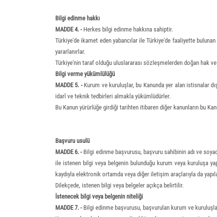
Bilgi edinme hakkı
MADDE 4. -
Herkes bilgi edinme hakkına sahiptir.
Türkiye'de ikamet eden yabancılar ile Türkiye'de faaliyette bulunan y
yararlanırlar.
Türkiye'nin taraf olduğu uluslararası sözleşmelerden doğan hak ve 
Bilgi verme yükümlülüğü
MADDE 5. -
Kurum ve kuruluşlar, bu Kanunda yer alan istisnalar dış
idarî ve teknik tedbirleri almakla yükümlüdürler.
Bu Kanun yürürlüğe girdiği tarihten itibaren diğer kanunların bu K
Başvuru usulü
MADDE 6. -
Bilgi edinme başvurusu, başvuru sahibinin adı ve soyadı, 
ile istenen bilgi veya belgenin bulunduğu kurum veya kuruluşa yapı
kaydıyla elektronik ortamda veya diğer iletişim araçlarıyla da yapıla
Dilekçede, istenen bilgi veya belgeler açıkça belirtilir.
İstenecek bilgi veya belgenin niteliği
MADDE 7. -
Bilgi edinme başvurusu, başvurulan kurum ve kuruluşları