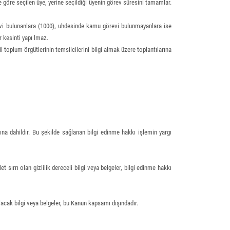
e göre seçilen üye, yerine seçildiği üyenin görev süresini tamamlar.
revi bulunanlara (1000), uhdesinde kamu görevi bulunmayanlara ise
 kesinti yapı lmaz.
il toplum örgütlerinin temsilcilerini bilgi almak üzere toplantılarına
na dahildir. Bu şekilde sağlanan bilgi edinme hakkı işlemin yargı
 sırrı olan gizlilik dereceli bilgi veya belgeler, bilgi edinme hakkı
ak bilgi veya belgeler, bu Kanun kapsamı dışındadır.