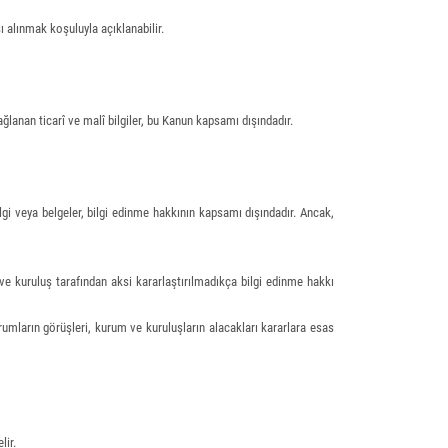
sı alınmak koşuluyla açıklanabilir.
ağlanan ticarî ve malî bilgiler, bu Kanun kapsamı dışındadır.
i veya belgeler, bilgi edinme hakkının kapsamı dışındadır. Ancak,
m ve kuruluş tarafından aksi kararlaştırılmadıkça bilgi edinme hakkı
urumların görüşleri, kurum ve kuruluşların alacakları kararlara esas
lir.