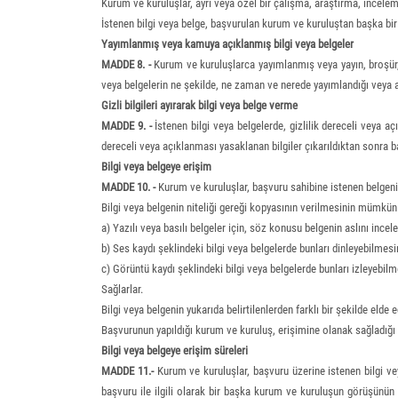
Kurum ve kuruluşlar, ayrı veya özel bir çalışma, araştırma, incelem
İstenen bilgi veya belge, başvurulan kurum ve kuruluştan başka bir y
Yayımlanmış veya kamuya açıklanmış bilgi veya belgeler
MADDE 8. -
Kurum ve kuruluşlarca yayımlanmış veya yayın, broşür,
veya belgelerin ne şekilde, ne zaman ve nerede yayımlandığı veya aç
Gizli bilgileri ayırarak bilgi veya belge verme
MADDE 9. -
İstenen bilgi veya belgelerde, gizlilik dereceli veya açı
dereceli veya açıklanması yasaklanan bilgiler çıkarıldıktan sonra ba
Bilgi veya belgeye erişim
MADDE 10. -
Kurum ve kuruluşlar, başvuru sahibine istenen belgenin 
Bilgi veya belgenin niteliği gereği kopyasının verilmesinin mümkün 
a) Yazılı veya basılı belgeler için, söz konusu belgenin aslını ince
b) Ses kaydı şeklindeki bilgi veya belgelerde bunları dinleyebilmesi
c) Görüntü kaydı şeklindeki bilgi veya belgelerde bunları izleyebilm
Sağlarlar.
Bilgi veya belgenin yukarıda belirtilenlerden farklı bir şekilde e
Başvurunun yapıldığı kurum ve kuruluş, erişimine olanak sağladığı bi
Bilgi veya belgeye erişim süreleri
MADDE 11.-
Kurum ve kuruluşlar, başvuru üzerine istenen bilgi ve
başvuru ile ilgili olarak bir başka kurum ve kuruluşun görüşünün