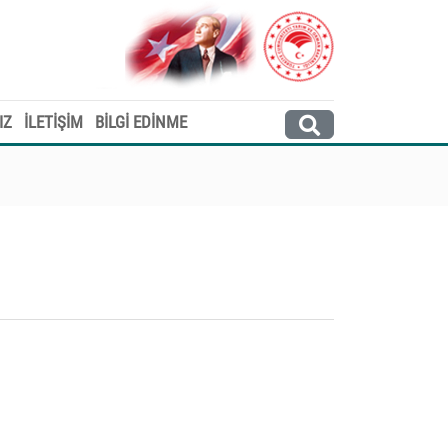
IZ
İLETİŞİM
BİLGİ EDİNME