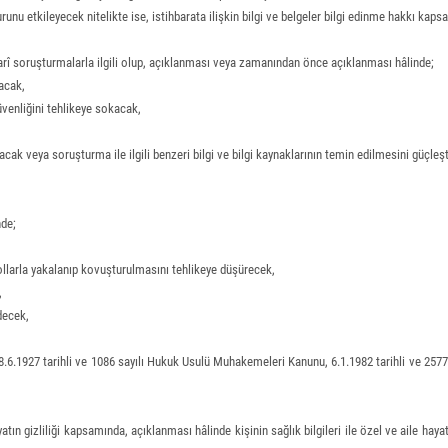
unu etkileyecek nitelikte ise, istihbarata ilişkin bilgi ve belgeler bilgi edinme hakkı kapsa
darî soruşturmalarla ilgili olup, açıklanması veya zamanından önce açıklanması hâlinde;
acak,
üvenliğini tehlikeye sokacak,
cak veya soruşturma ile ilgili benzeri bilgi ve bilgi kaynaklarının temin edilmesini güçleş
de;
ollarla yakalanıp kovuşturulmasını tehlikeye düşürecek,
,
decek,
8.6.1927 tarihli ve 1086 sayılı Hukuk Usulü Muhakemeleri Kanunu, 6.1.1982 tarihli ve 2577
yatın gizliliği kapsamında, açıklanması hâlinde kişinin sağlık bilgileri ile özel ve aile h