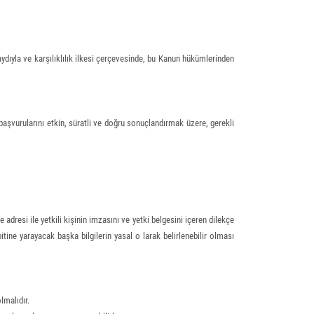
 kaydıyla ve karşılıklılık ilkesi çerçevesinde, bu Kanun hükümlerinden
başvurularını etkin, süratli ve doğru sonuçlandırmak üzere, gerekli
adresi ile yetkili kişinin imzasını ve yetki belgesini içeren dilekçe
tine yarayacak başka bilgilerin yasal o larak belirlenebilir olması
lmalıdır.