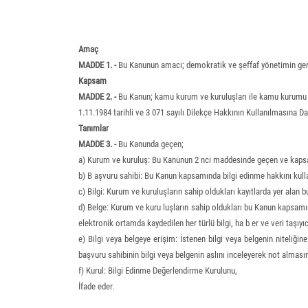
Amaç
MADDE 1. -
Bu Kanunun amacı; demokratik ve şeffaf yönetimin gereği 
Kapsam
MADDE 2. -
Bu Kanun; kamu kurum ve kuruluşları ile kamu kurumu nit
1.11.1984 tarihli ve 3 071 sayılı Dilekçe Hakkının Kullanılmasına Da
Tanımlar
MADDE 3. -
Bu Kanunda geçen;
a) Kurum ve kuruluş: Bu Kanunun 2 nci maddesinde geçen ve kapsa
b) B aşvuru sahibi: Bu Kanun kapsamında bilgi edinme hakkını kull
c) Bilgi: Kurum ve kuruluşların sahip oldukları kayıtlarda yer alan 
d) Belge: Kurum ve kuru luşların sahip oldukları bu Kanun kapsamında
elektronik ortamda kaydedilen her türlü bilgi, ha b er ve veri taşıyıcı
e) Bilgi veya belgeye erişim: İstenen bilgi veya belgenin niteliğ
başvuru sahibinin bilgi veya belgenin aslını inceleyerek not alması
f) Kurul: Bilgi Edinme Değerlendirme Kurulunu,
İfade eder.