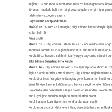
sağlanır. Bu durumda, sürenin uzatılması ve bunun gerekçesi başvuru
10 uncu maddede belirtilen bilgi veya belgelere erişim için gere
talebinden vazgeçmiş sayılı r.
Başvuruların cevaplandırılması
MADDE 12. -
Kurum ve kuruluşlar, bilgi edinme başvurularıyla ilgi
yolları belirtilir.
İtiraz usulü
MADDE 13. -
Bilgi edinme istemi 16 ve 17 nci maddelerde öngörül
konudaki kararını otuz iş günü içinde verir. Kurum ve kuruluşlar, Ku
Kurula itiraz, başvuru sahibinin idarî yargıya başvurma süresini dur
Bilgi Edinme Değerlend irme Kurulu
MADDE 14. -
Bilgi edinme başvurusuyla ilgili yapılacak itirazlar 
ilişkin olarak kararlar vermek üzere; Bilgi Edinme Değerlendirme K
Kurul; birer üyesi Yargıtay ve Danıştay genel kurullarının kendi ku
üyesi Türkiye Barolar Birliğinin baro başkanı seçilme yeterliliğine
Bakanlıkta idarî görevlerde çalışan hâkimler arasından Bakanlar K
Kurul üyeliğine önerilen adayların muvafakatları aranır.
Kurul Başkanı, kurul üyelerince kendi aralarından seçilir.
Kurul, en az ayda bi r defa veya ihtiyaç duyulduğu her zaman Başkan