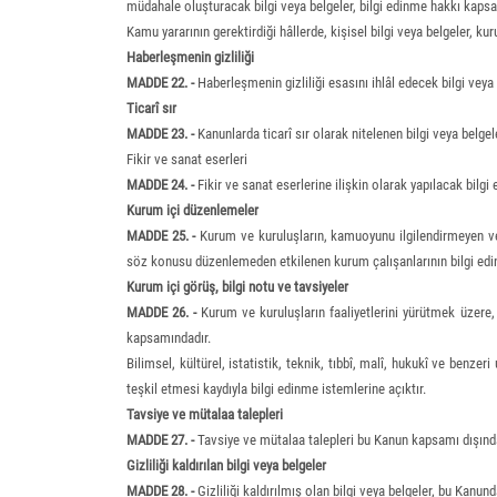
müdahale oluşturacak bilgi veya belgeler, bilgi edinme hakkı kapsa
Kamu yararının gerektirdiği hâllerde, kişisel bilgi veya belgeler, ku
Haberleşmenin gizliliği
MADDE 22. -
Haberleşmenin gizliliği esasını ihlâl edecek bilgi veya
Ticarî sır
MADDE 23. -
Kanunlarda ticarî sır olarak nitelenen bilgi veya belge
Fikir ve sanat eserleri
MADDE 24. -
Fikir ve sanat eserlerine ilişkin olarak yapılacak bilgi
Kurum içi düzenlemeler
MADDE 25. -
Kurum ve kuruluşların, kamuoyunu ilgilendirmeyen ve 
söz konusu düzenlemeden etkilenen kurum çalışanlarının bilgi edin
Kurum içi görüş, bilgi notu ve tavsiyeler
MADDE 26. -
Kurum ve kuruluşların faaliyetlerini yürütmek üzere, e
kapsamındadır.
Bilimsel, kültürel, istatistik, teknik, tıbbî, malî, hukukî ve benz
teşkil etmesi kaydıyla bilgi edinme istemlerine açıktır.
Tavsiye ve mütalaa talepleri
MADDE 27. -
Tavsiye ve mütalaa talepleri bu Kanun kapsamı dışında
Gizliliği kaldırılan bilgi veya belgeler
MADDE 28. -
Gizliliği kaldırılmış olan bilgi veya belgeler, bu Kanund