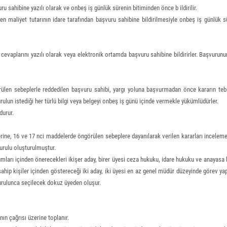
 sahibine yazılı olarak ve onbeş iş günlük sürenin bitiminden önce b ildirilir.
ken maliyet tutarının idare tarafından başvuru sahibine bildirilmesiyle onbeş iş günlük 
li cevaplarını yazılı olarak veya elektronik ortamda başvuru sahibine bildirirler. Başvuru
en sebeplerle reddedilen başvuru sahibi, yargı yoluna başvurmadan önce kararın tebliği
rulun istediği her türlü bilgi veya belgeyi onbeş iş günü içinde vermekle yükümlüdürler.
durur.
üzerine, 16 ve 17 nci maddelerde öngörülen sebeplere dayanılarak verilen kararları incelem
urulu oluşturulmuştur.
rumları içinden önerecekleri ikişer aday, birer üyesi ceza hukuku, idare hukuku ve anayasa
 sahip kişiler içinden göstereceği iki aday, iki üyesi en az genel müdür düzeyinde görev y
urulunca seçilecek dokuz üyeden oluşur.
ın çağrısı üzerine toplanır.