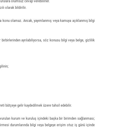
vurulara olumsuz cevap verebilirler.
ı olarak bildirilir.
rına konu olamaz. Ancak, yayımlanmış veya kamuya açıklanmış bilgi
 birbirlerinden ayrılabiliyorsa, söz konusu bilgi veya belge, gizlilik
ilinin;
eti bütçeye gelir kaydedilmek üzere tahsil edebilir.
aşvurulan kurum ve kuruluş içindeki başka bir birimden sağlanması;
irmesi durumlarında bilgi veya belgeye erişim otuz iş günü içinde