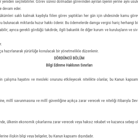
ler yeniden seçilebilirler. Görev süresi dolmadan görevinden ayrılan üyenin yerine aynı usul
ne devam eder.
 hükümleri saklı kalmak kaydıyla fiilen görev yaptıkları her gün için uhdesinde kamu gö
u bulunacak miktarda huzur hakkı ödenir. Bu ödemelerde damga vergisi hariç herhangi bir
lir; ayrıca gerekli gördüğü takdirde, ilgili bakanlık ile diğer kurum ve kuruluşların ve siv
r.
ça hazırlanarak yürürlüğe konulacak bir yönetmelikle düzenlenir.
DÖRDÜNCÜ BÖLÜM
Bilgi Edinme Hakkının Sınırları
in çalışma hayatını ve mesleki onurunu etkileyecek nitelikte olanlar, bu Kanun kapsamı
ne, millî savunmasına ve millî güvenliğine açıkça zarar verecek ve niteliği itibarıyla Devlet
e, ülkenin ekonomik çıkarlarına zarar verecek veya haksız rekabet ve kazanca sebep olac
lerine ilişkin bilgi veya belgeler, bu Kanun kapsamı dışındadır.