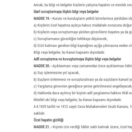
Ancak, bu bilgi ve belgeler kişilerin çalışma hayatını ve meslek onur
İdarî soruşturmaya ilişkin bilgi veya belgeler
MADDE 19. -
Kurum ve kuruluşların yetkili birimlerince yürütülen i
a) Kişilerin özel hayatına açıkça haksız müdahale sonucunu doğur
b) Kişilerin veya soruşturmayı yürüten görevlilerin hayatını ya da g
c) Soruşturmanın güvenliğini tehlikeye düşürecek,
d) Gizli kalması gereken bilgi kaynağının açığa çıkmasına neden ola
Bilgi veya belgeler, bu Kanun kapsamı dışındadır.
Adlî soruşturma ve kovuşturmaya ilişkin bilgi veya belgeler
MADDE 20. -
Açıklanması veya zamanından önce açıklanması hâlin
a) Suç işlenmesine yol açacak,
b) Suçların önlenmesi ve soruşturulması ya da suçluların kanunî y
c) Yargılama görevinin gereğince yerine getirilmesini engelleyecek
d) Hakkında dava açılmış bir kişinin adil yargılanma hakkını ihlâl e
Nitelikt eki bilgi veya belgeler, bu Kanun kapsamı dışındadır.
4.4.1929 tarihli ve 1412 sayılı Ceza Muhakemeleri Usulü Kanunu, 1
saklıdır.
Özel hayatın gizliliği
MADDE 21. -
Kişinin izin verdiği hâller saklı kalmak üzere, özel ha