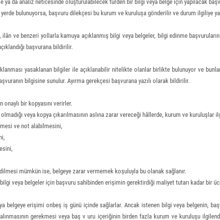
e ya da analiz neticesinde oluşturulabilecek türden bir bilgi veya belge için yapılacak baş
erde bulunuyorsa, başvuru dilekçesi bu kurum ve kuruluşa gönderilir ve durum ilgiliye yazıl
 ilân ve benzeri yollarla kamuya açıklanmış bilgi veya belgeler, bilgi edinme başvurula
ıklandığı başvurana bildirilir.
klanması yasaklanan bilgiler ile açıklanabilir nitelikte olanlar birlikte bulunuyor ve bunlar
şvuranın bilgisine sunulur. Ayırma gerekçesi başvurana yazılı olarak bildirilir.
onaylı bir kopyasını verirler.
olmadığı veya kopya çıkarılmasının aslına zarar vereceği hâllerde, kurum ve kuruluşlar ilg
lemesi ve not alabilmesini,
ni,
esini,
lde edilmesi mümkün ise, belgeye zarar vermemek koşuluyla bu olanak sağlanır.
lgi veya belgeler için başvuru sahibinden erişimin gerektirdiği maliyet tutarı kadar bir ücr
ya belgeye erişimi onbeş iş günü içinde sağlarlar. Ancak istenen bilgi veya belgenin, b
 alınmasının gerekmesi veya baş v uru içeriğinin birden fazla kurum ve kuruluşu ilgilend