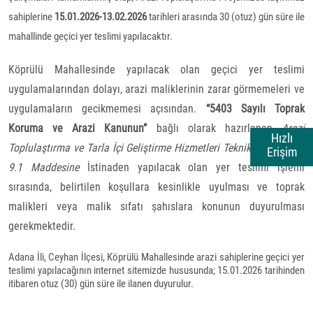
sahiplerine
15.01.2026-13.02.2026
tarihleri arasında 30 (otuz) gün süre ile
mahallinde geçici yer teslimi yapılacaktır.
Köprülü Mahallesinde yapılacak olan geçici yer teslimi
uygulamalarından dolayı, arazi maliklerinin zarar görmemeleri ve
uygulamaların gecikmemesi açısından.
“5403 Sayılı Toprak
Koruma ve Arazi Kanunun”
bağlı olarak hazırlanan
Arazi
Hızlı
Toplulaştırma ve Tarla İçi Geliştirme Hizmetleri Teknik Talimatının
Erişim
9.1 Maddesine
İstinaden yapılacak olan yer teslimi işlemi
sırasında, belirtilen koşullara kesinlikle uyulması ve toprak
malikleri veya malik sıfatı şahıslara konunun duyurulması
gerekmektedir.
Adana İli, Ceyhan İlçesi, Köprülü Mahallesinde arazi sahiplerine geçici yer
teslimi yapılacağının internet sitemizde hususunda; 15.01.2026 tarihinden
itibaren otuz (30) gün süre ile ilanen duyurulur.