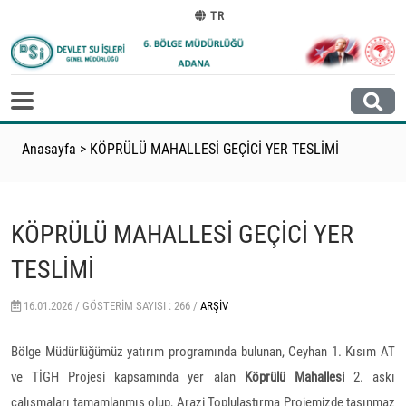
TR
Anasayfa
>
KÖPRÜLÜ MAHALLESİ GEÇİCİ YER TESLİMİ
KÖPRÜLÜ MAHALLESİ GEÇİCİ YER
TESLİMİ
16.01.2026 /
GÖSTERIM SAYISI : 266 /
ARŞIV
Bölge Müdürlüğümüz yatırım programında bulunan, Ceyhan 1. Kısım AT
ve TİGH Projesi kapsamında yer alan
Köprülü Mahallesi
2. askı
çalışmaları tamamlanmış olup, Arazi Toplulaştırma Projemizde taşınmaz