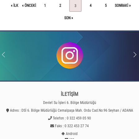
« ILK
« ÖNCEKI
1
2
4
5
SONRAKI »
3
SON »
İLETİŞİM
Devlet Su İşleri 6. Bölge Müdürlüğü
Adres : DSİ 6. Bölge Müdürlüğü Cemalpaşa Mah. Ordu Cad.No:96 Seyhan / ADANA
Telefon : 0 322 459 05 90
Faks : 0 322 453 27 74
Android