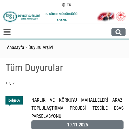
TR
Anasayfa
>
Duyuru Arşivi
Tüm Duyurular
ARŞIV
NARLIK VE KÖRKUYU MAHALLELERİ ARAZİ
bolge06
TOPLULAŞTIRMA PROJESİ TESCİLE ESAS
PARSELASYONU
19.11.2025